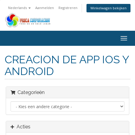
Nederlands
Aanmelden
Registreren
Winkelwagen bekijken
Navig
in-/u
CREACION DE APP IOS Y
ANDROID
Categorieën
Acties