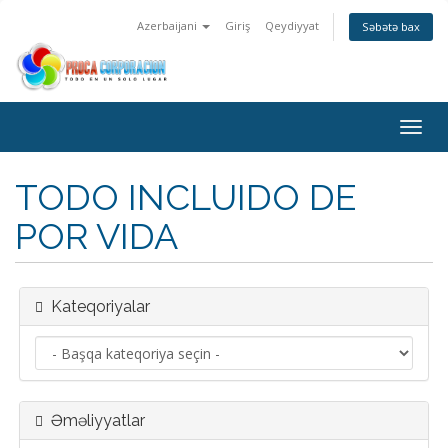
Azerbaijani
Giriş
Qeydiyyat
Səbətə bax
Naviq
keçid
TODO INCLUIDO DE
POR VIDA
Kateqoriyalar
Əməliyyatlar