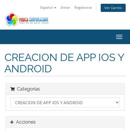
Español
Entrar
Registrarse
Ver Carrito
Alter
Nave
CREACION DE APP IOS Y
ANDROID
Categorías
Acciones