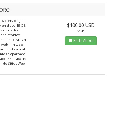
-ORO
o, com, org, net
$100.00 USD
o en disco 15 GB
 ilimitadas
Anual
e telefónico
e técnico vía Chat
Pedir Ahora
o web ilimitado
pam profesional
nios a aparcado
icado SSL GRATIS
r de Sitios Web