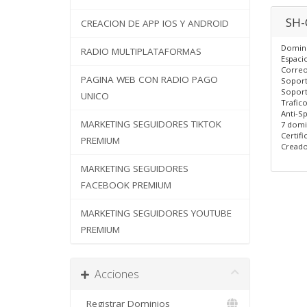
SH
CREACION DE APP IOS Y ANDROID
Domini
RADIO MULTIPLATAFORMAS
Espaci
Correos
PAGINA WEB CON RADIO PAGO
Soport
Soport
UNICO
Trafic
Anti-S
MARKETING SEGUIDORES TIKTOK
7 domi
Certif
PREMIUM
Creado
MARKETING SEGUIDORES
FACEBOOK PREMIUM
MARKETING SEGUIDORES YOUTUBE
PREMIUM
Acciones
Registrar Dominios