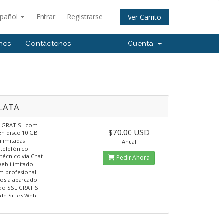
spañol
Entrar
Registrarse
Ver Carrito
ones
Contáctenos
Cuenta
LATA
 GRATIS . com
$70.00 USD
en disco 10 GB
ilimitadas
Anual
telefónico
técnico vía Chat
Pedir Ahora
web ilimitado
m profesional
os a aparcado
ado SSL GRATIS
de Sitios Web