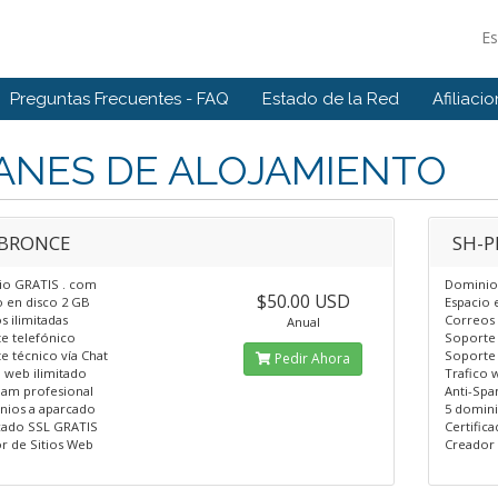
E
Preguntas Frecuentes - FAQ
Estado de la Red
Afiliaci
ANES DE ALOJAMIENTO
BRONCE
SH-P
o GRATIS . com
Dominio
$50.00 USD
o en disco 2 GB
Espacio 
 ilimitadas
Correos 
Anual
e telefónico
Soporte 
e técnico vía Chat
Soporte 
Pedir Ahora
o web ilimitado
Trafico 
pam profesional
Anti-Spa
nios a aparcado
5 domini
icado SSL GRATIS
Certific
r de Sitios Web
Creador 